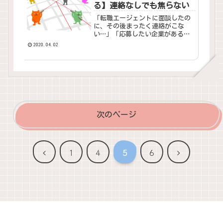
く...
る】連絡なしでも焦らない
「転職エージェントに面談したの
に、その後まったく連絡がこな
い…」「応募したい企業があるの
に、担当者からのフォローが途絶
2020.04.02
えて、連絡が来なくなった」そん
な不安や焦りを抱える方は多いで
しょう。なぜ「連絡来ない／来な
くなった」と感じるのか原因をい
くつかのパターンに分けて整理し
ます。
次のページ
前
次
1
4
5
6
へ
へ