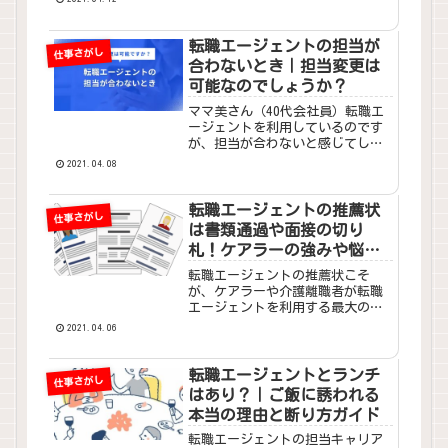
したらしいのです。こんなことっ
て本当にあるのですか？くまさん
（介護と転職アドバイザー）「え
転職エージェントの担当が
仕事さがし
っ、そんなことあるの!?」と...
合わないとき｜担当変更は
可能なのでしょうか？
ママ美さん（40代会社員）転職エ
ージェントを利用しているのです
が、担当が合わないと感じてしま
います。話しが嚙み合わないので
2021.04.08
す。このようなときはどうすれば
よいのでしょうか？担当変更はで
きるのでしょうか？くまさん（介
転職エージェントの推薦状
仕事さがし
護と転職アドバイザー）こんに...
は書類通過や面接の切り
札！ケアラーの強みや悩み
を押さえたアピール術
転職エージェントの推薦状こそ
が、ケアラーや介護離職者が転職
エージェントを利用する最大の理
由であり、かつメリットになるは
2021.04.06
ずです。また、ケアラーだけでな
く、すべての転職希望者の方にと
って役立つコンテンツになってい
転職エージェントとランチ
仕事さがし
ますのでぜひ参考にしてくださ
はあり？｜ご飯に誘われる
い。
本当の理由と断り方ガイド
転職エージェントの担当キャリア