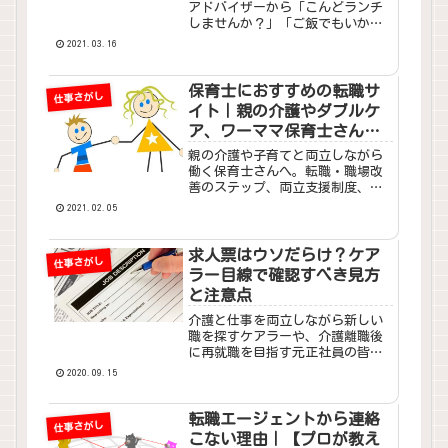
アドバイザーから「こんどランチ
しませんか？」「ご飯でもいかが
ですか？」と誘われた経験はあり
2021.03.16
ませんか？本記事では、①転職エ
ージェントがみなさんをランチや
ご飯に誘う意図、②みなさんがご
保育士におすすめの転職サ
仕事さがし
飯に誘われたときの対応策、と両
イト｜親の介護やダブルケ
面の解説をします。
ア、ワーママ保育士さんを
応援します
親の介護や子育てと両立しながら
働く保育士さんへ。転職・職場改
善のステップ、両立支援制度、体
験談、転職サイト比較までを完全
2021.02.05
網羅！
求人票はウソだらけ？ケア
仕事さがし
ラー目線で確認すべき見方
と注意点
介護と仕事を両立しながら新しい
職を探すケアラーや、介護離職後
に再就職を目指す元正社員の皆さ
ん。転職活動中に、求人票を見た
2020.09.15
だけでは本当に信じていいのか、
不安を感じたことはありません
か？実際、求人票には便利そうに
転職エージェントから連絡
仕事さがし
見える情報が並んでいても、細か
こない理由｜【プロが教え