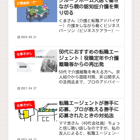
グループホーム入居で働き
護施設・介護サービス
介
ながら親の認知症介護を乗
り切る
くまさん（介護と転職アドバイザ
ー）介護をしながら働くビジネス
パーソン（ビジネスケアラー）
や、介護離職を経験した方々にと
2025.05.21
って、認知症の家族を支えるため
の適切な施設選びは重要な課題で
す。そこで「グループホーム」と
50代におすすめの転職エー
仕事さがし
いう介護サービスがあるのです
ジェント｜役職定年や介護
が、...
離職等からの再出発
50代で介護離職を考える方へ。求
人紹介から面接対策、非公開求人
の活用法まで、プロのアドバイザ
ーが転職エージェント活用の具体
2021.04.27
的メリットを徹底解説。
転職エージェントが勝手に
仕事さがし
応募、プロが教える勝手に
応募されたときの対処法
ママ美さん（40代会社員）ちょっ
と信じ難い話しなのですが、私の
友人によると、転職エージェント
が本人の許可なしに勝手に応募を
2021.04.12