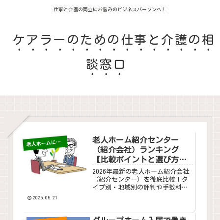
仕事と介護の両立にお悩みのビジネスパーソンへ！
ケアラーのための仕事と介護の相
談窓口
老人ホーム紹介センター
老
人ホームについて
（紹介会社）ランキング
【比較ポイントと選び方ガ
イド】2026年4月最新版
2026年最新の老人ホーム紹介会社
（紹介センター）を徹底比較！タ
イプ別・地域別の評判や手数料を
ランキング形式でご紹介。介護初
2025.05.21
心者でも安心の選び方ポイント付
き。今すぐチェックして最適な老
人ホームを見つけましょう。