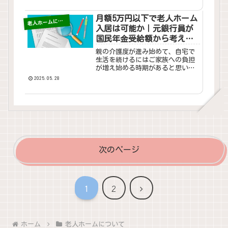
のご家族」と相対してきた私のプ
ロ目線、そしてユーザーの評判な
どからLIFULL介護についてのレビ
月額5万円以下で老人ホーム
老
人ホームについて
ューをしたいと思います。
入居は可能か｜元銀行員が
国民年金受給額から考える
現実
親の介護度が進み始めて、自宅で
生活を続けるにはご家族への負担
が増え始める時期があると思いま
す。そして仕事をしながら介護負
2025.05.28
担が増えると、いずれご家族の体
力と精神​の健康​にも影響が出はじ
めます。仕事と介護の両立をする
には介護施設（老人ホームな...
次のページ
次
1
2
へ
ホーム
老人ホームについて