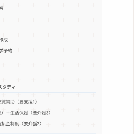
備
作成
学予約
スタディ
家賃補助（要支援1）
養）＋生活保護（要介護3）
前払金制度（要介護2）