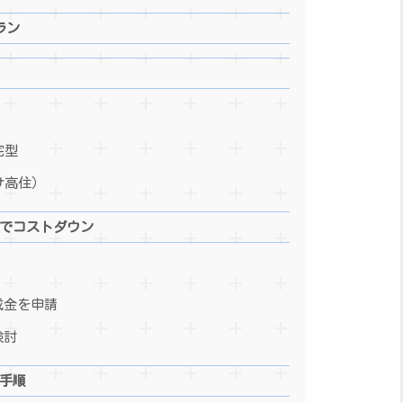
ラン
宅型
サ高住）
でコストダウン
成金を申請
検討
手順