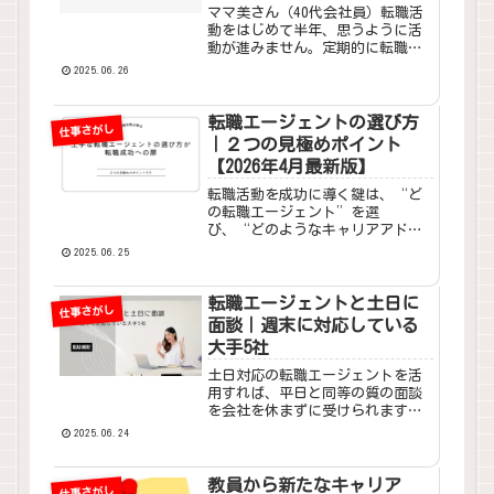
ビスを解説
ママ美さん（40代会社員）転職活
動をはじめて半年、思うように活
動が進みません。定期的に転職サ
イトをチェックしているのです
2025.06.26
が。そろそろ転職エージェントに
も登録してみようと思うですが、
そもそも転職エージェントって何
転職エージェントの選び方
仕事さがし
をしてくるのでしょうか？くま
｜２つの見極めポイント
さ...
【2026年4月最新版】
転職活動を成功に導く鍵は、“ど
の転職エージェント”を選
び、“どのようなキャリアアドバ
イザー”に伴走してもらうかに尽
2025.06.25
きます。つまり転職エージェント
の選び方次第で、みなさんの将来
にも影響が出る可能性があるほど
転職エージェントと土日に
仕事さがし
の重要な事なのです。
面談｜週末に対応している
大手5社
土日対応の転職エージェントを活
用すれば、平日と同等の質の面談
を会社を休まずに受けられます。
また、週末に時間をかけてキャリ
2025.06.24
アの棚卸しをすることで、これま
で気づかなかった強みを発見でき
ることでしょう。
教員から新たなキャリア
仕事さがし