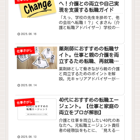
へ！介護との両立や自己実
現を支援する転職ガイド
「えっ、学校の先生を辞めて、他
の会社へ転職！？」くまさん（介
護と転職アドバイザー）学校の先
生が転職だなんて、あまり聞きな
2025.06.16
れないせいか、少し驚きかもしれ
ませんね。じっさい先生の転職
は、以下のようになっています。
薬剤師におすすめの転職サ
仕事さがし
教員の転職（離職）率と一般企業
イト。仕事と親の介護を両
正...
立するため転職、再就職を
プロが支援します。
薬剤師として働きながら親の介護
と両立するためのポイントを解
説。元キャリアアドバイザーが転
職エージェントを活用した再就職
2025.06.14
のコツや、介護と仕事を支える制
度・サービスを詳しくご紹介しま
す。
40代におすすめの転職エー
仕事さがし
ジェント。【仕事と家庭の
両立をプロが解説】
介護と仕事を両立したい40代のあ
なたへ。元転職エージェント責任
者の経験談をもとに、“見える
化”手法からおすすめエージェン
2025.06.13