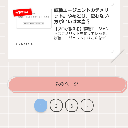
ト３選+αまで、具体的ノウハウを5
分で解説します。
転職エージェントのデメリ
仕事さがし
ット。やめとけ、使わない
方がいいは本当？
【プロが教える】転職エージェン
トはデメリットを知ってから選。
転職エージェントにはこんなデメ
リットが…。急かされがち・非公
2025.06.03
開求人の闇を回避する秘訣と、介
護離職者に最適なエージェントの
見つけ方をわかりやすく解説しま
す。
次のページ
次
1
2
3
へ