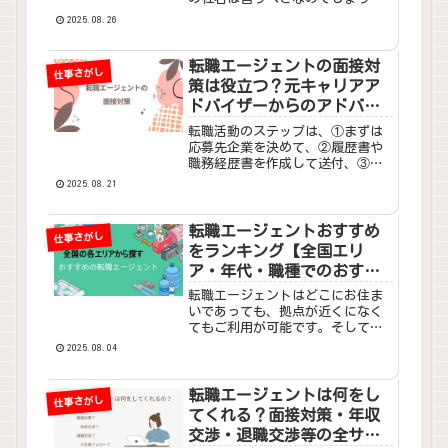
か、あまり言いたくないのです
2025.08.26
が。」転職活動を終えて内定をも
らった喜びとは反対に、いざ上司
に退職を報告するときにはこのよ
転職エージェントの面接対
仕事さがし
うな迷いが思い浮かぶかもしれま
策は役立つ？元キャリアア
せん...
ドバイザーからのアドバイ
ス
転職活動のステップは、①まずは
応募先企業を決めて、②履歴書や
職務経歴書を作成して送付、③そ
して書類が合格したら、いざ面接
2025.08.21
です。②の書類応募と、③の面接
でそれぞれハードルがあります
が、私が転職エージェントでキャ
転職エージェントおすすめ
仕事さがし
リアアドバイザーをしていた時に
をランキング【全国エリ
は...
ア・年代・職種でのおすす
め】
転職エージェントはどこにお住ま
いであっても、拠点が近くになく
てもご利用が可能です。そしてエ
リアによっては地域密着型の転職
2025.08.04
エージェントもあります。ここで
はエリアごとにおすすめの転職エ
ージェントを紹介していきます。
転職エージェントは何をし
仕事さがし
てくれる？面接対策・年収
交渉・退職交渉等の全サー